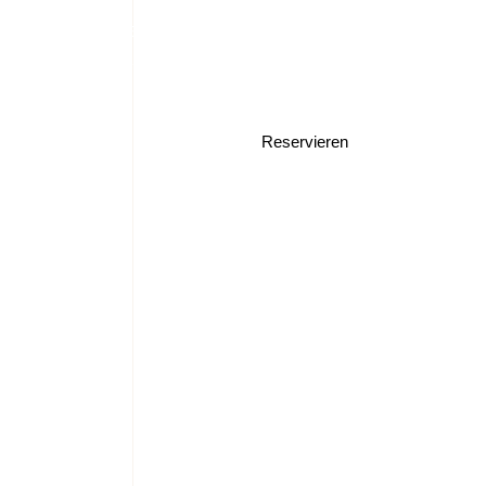
06174 25 68 92
info@fiorentino-ristorante.de
Reservieren